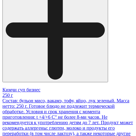
Кимчи суп бизнес
250 г
Состав: бульон мисо, вакамэ, тофу, яйцо, лук зеленый. Масса
нетто: 250 г. Готовое блюдо не подлежит термической
обработке. Условия и срок хранения с момента
приготовления: t +4/+6 С° не более 8-ми часов. Не
рекомендуется к употреблению детям до 7 лет. Продукт может
содержать аллергены: глютен, молоко и продукты его
переработки (в том числе лактозу), а также некоторые другие