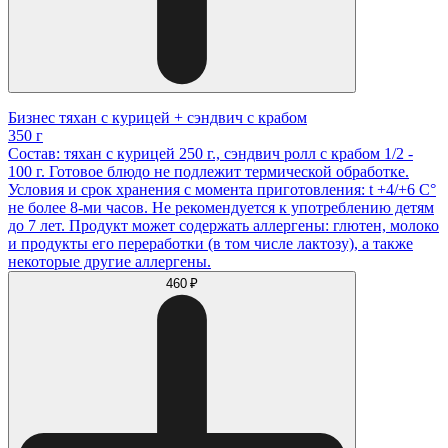
Бизнес тяхан с курицей + сэндвич с крабом
350 г
Состав: тяхан с курицей 250 г., сэндвич ролл с крабом 1/2 -
100 г. Готовое блюдо не подлежит термической обработке.
Условия и срок хранения с момента приготовления: t +4/+6 С°
не более 8-ми часов. Не рекомендуется к употреблению детям
до 7 лет. Продукт может содержать аллергены: глютен, молоко
и продукты его переработки (в том числе лактозу), а также
некоторые другие аллергены.
460 ₽