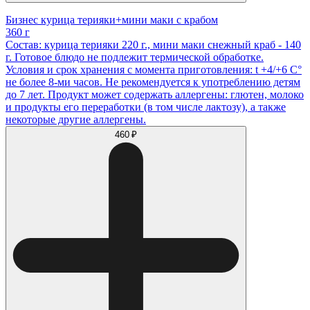
Бизнес курица терияки+мини маки с крабом
360 г
Состав: курица терияки 220 г., мини маки снежный краб - 140
г. Готовое блюдо не подлежит термической обработке.
Условия и срок хранения с момента приготовления: t +4/+6 С°
не более 8-ми часов. Не рекомендуется к употреблению детям
до 7 лет. Продукт может содержать аллергены: глютен, молоко
и продукты его переработки (в том числе лактозу), а также
некоторые другие аллергены.
460 ₽