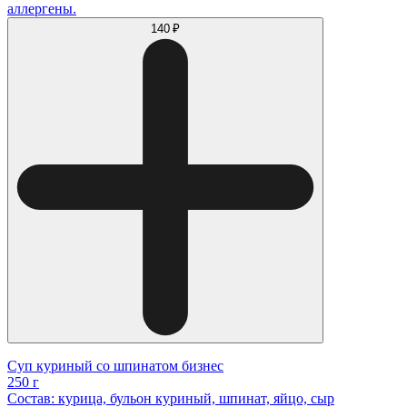
аллергены.
140 ₽
Суп куриный со шпинатом бизнес
250 г
Состав: курица, бульон куриный, шпинат, яйцо, сыр