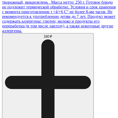
творожный, микрозелень . Масса нетто: 250 г. Готовое блюдо
не подлежит термической обработке. Условия и срок хранения
с момента приготовления: t +4/+6 С° не более 8-ми часов. Не
рекомендуется к употреблению детям до 7 лет. Продукт может
содержать аллергены: глютен, молоко и продукты его
переработки (в том числе лактозу), а также некоторые другие
аллергены.
160 ₽