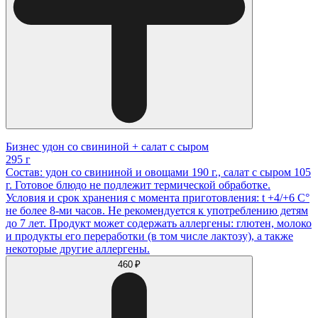
Бизнес удон со свининой + салат с сыром
295 г
Состав: удон со свининой и овощами 190 г., салат с сыром 105
г. Готовое блюдо не подлежит термической обработке.
Условия и срок хранения с момента приготовления: t +4/+6 С°
не более 8-ми часов. Не рекомендуется к употреблению детям
до 7 лет. Продукт может содержать аллергены: глютен, молоко
и продукты его переработки (в том числе лактозу), а также
некоторые другие аллергены.
460 ₽