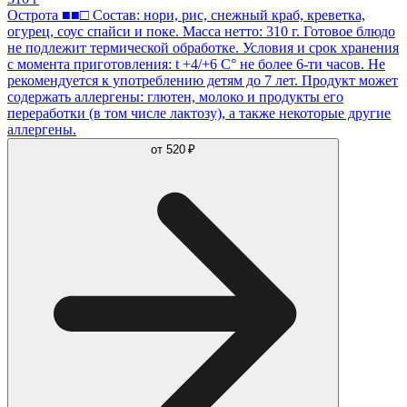
Острота ■■□ Состав: нори, рис, снежный краб, креветка,
огурец, соус спайси и поке. Масса нетто: 310 г. Готовое блюдо
не подлежит термической обработке. Условия и срок хранения
с момента приготовления: t +4/+6 С° не более 6-ти часов. Не
рекомендуется к употреблению детям до 7 лет. Продукт может
содержать аллергены: глютен, молоко и продукты его
переработки (в том числе лактозу), а также некоторые другие
аллергены.
от
520 ₽