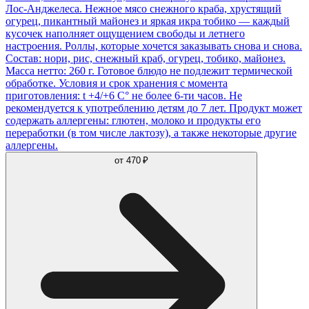
Лос-Анджелеса. Нежное мясо снежного краба, хрустящий
огурец, пикантный майонез и яркая икра тобико — каждый
кусочек наполняет ощущением свободы и летнего
настроения. Роллы, которые хочется заказывать снова и снова.
Состав: нори, рис, снежный краб, огурец, тобико, майонез.
Масса нетто: 260 г. Готовое блюдо не подлежит термической
обработке. Условия и срок хранения с момента
приготовления: t +4/+6 С° не более 6-ти часов. Не
рекомендуется к употреблению детям до 7 лет. Продукт может
содержать аллергены: глютен, молоко и продукты его
переработки (в том числе лактозу), а также некоторые другие
аллергены.
от
470 ₽