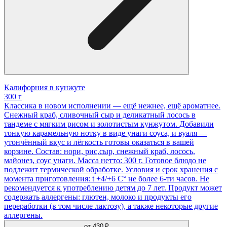
Калифорния в кунжуте
300 г
Классика в новом исполнении — ещё нежнее, ещё ароматнее.
Снежный краб, сливочный сыр и деликатный лосось в
тандеме с мягким рисом и золотистым кунжутом. Добавили
тонкую карамельную нотку в виде унаги соуса, и вуаля —
утончённый вкус и лёгкость готовы оказаться в вашей
корзине. Состав: нори, рис,сыр, снежный краб, лосось,
майонез, соус унаги. Масса нетто: 300 г. Готовое блюдо не
подлежит термической обработке. Условия и срок хранения с
момента приготовления: t +4/+6 С° не более 6-ти часов. Не
рекомендуется к употреблению детям до 7 лет. Продукт может
содержать аллергены: глютен, молоко и продукты его
переработки (в том числе лактозу), а также некоторые другие
аллергены.
от
430 ₽