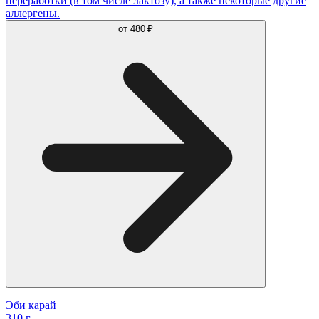
переработки (в том числе лактозу), а также некоторые другие
аллергены.
от
480 ₽
Эби карай
310 г