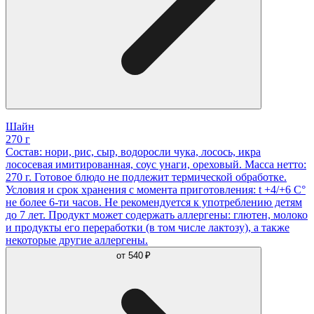
Шайн
270 г
Состав: нори, рис, сыр, водоросли чука, лосось, икра
лососевая имитированная, соус унаги, ореховый. Масса нетто:
270 г. Готовое блюдо не подлежит термической обработке.
Условия и срок хранения с момента приготовления: t +4/+6 С°
не более 6-ти часов. Не рекомендуется к употреблению детям
до 7 лет. Продукт может содержать аллергены: глютен, молоко
и продукты его переработки (в том числе лактозу), а также
некоторые другие аллергены.
от
540 ₽