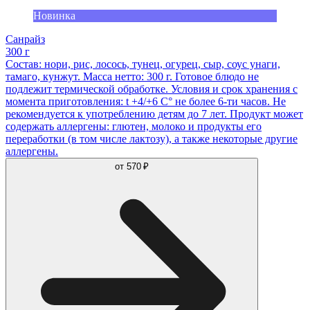
Новинка
Санрайз
300 г
Состав: нори, рис, лосось, тунец, огурец, сыр, соус унаги,
тамаго, кунжут. Масса нетто: 300 г. Готовое блюдо не
подлежит термической обработке. Условия и срок хранения с
момента приготовления: t +4/+6 С° не более 6-ти часов. Не
рекомендуется к употреблению детям до 7 лет. Продукт может
содержать аллергены: глютен, молоко и продукты его
переработки (в том числе лактозу), а также некоторые другие
аллергены.
от
570 ₽