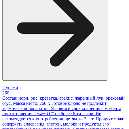
Цунами
260 г
Состав: нори, рис, креветка, арахис, жаренный лук, ореховый
соус. Масса нетто: 260 г. Готовое блюдо не подлежит
термической обработке. Условия и срок хранения с момента
приготовления: t +4/+6 С° не более 6-ти часов. Не
рекомендуется к употреблению детям до 7 лет. Продукт может
содержать аллергены: глютен, молоко и продукты его