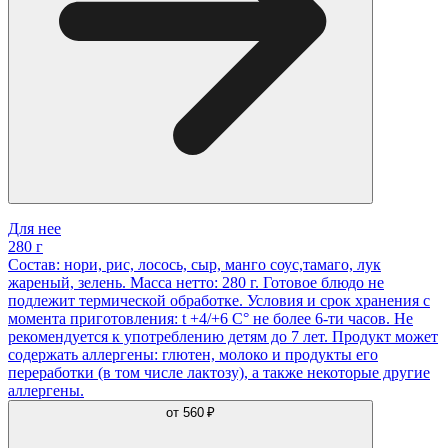
Для нее
280 г
Состав: нори, рис, лосось, сыр, манго соус,тамаго, лук
жареный, зелень. Масса нетто: 280 г. Готовое блюдо не
подлежит термической обработке. Условия и срок хранения с
момента приготовления: t +4/+6 С° не более 6-ти часов. Не
рекомендуется к употреблению детям до 7 лет. Продукт может
содержать аллергены: глютен, молоко и продукты его
переработки (в том числе лактозу), а также некоторые другие
аллергены.
от
560 ₽