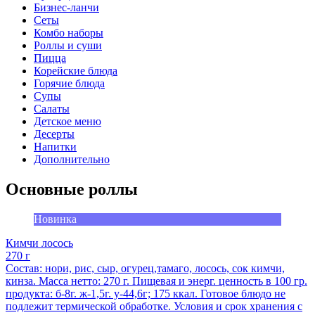
Бизнес-ланчи
Сеты
Комбо наборы
Роллы и суши
Пицца
Корейские блюда
Горячие блюда
Супы
Салаты
Детское меню
Десерты
Напитки
Дополнительно
Основные роллы
Новинка
Кимчи лосось
270 г
Состав: нори, рис, сыр, огурец,тамаго, лосось, сок кимчи,
кинза. Масса нетто: 270 г. Пищевая и энерг. ценность в 100 гр.
продукта: б-8г. ж-1,5г. у-44,6г; 175 ккал. Готовое блюдо не
подлежит термической обработке. Условия и срок хранения с