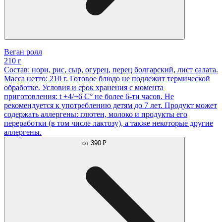
Веган ролл
210 г
Состав: нори, рис, сыр, огурец, перец болгарский, лист салата.
Масса нетто: 210 г. Готовое блюдо не подлежит термической
обработке. Условия и срок хранения с момента
приготовления: t +4/+6 С° не более 6-ти часов. Не
рекомендуется к употреблению детям до 7 лет. Продукт может
содержать аллергены: глютен, молоко и продукты его
переработки (в том числе лактозу), а также некоторые другие
аллергены.
от
390 ₽