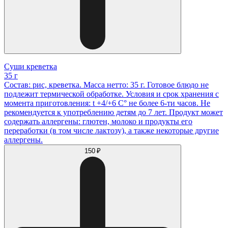
Суши креветка
35 г
Состав: рис, креветка. Масса нетто: 35 г. Готовое блюдо не
подлежит термической обработке. Условия и срок хранения с
момента приготовления: t +4/+6 С° не более 6-ти часов. Не
рекомендуется к употреблению детям до 7 лет. Продукт может
содержать аллергены: глютен, молоко и продукты его
переработки (в том числе лактозу), а также некоторые другие
аллергены.
150 ₽