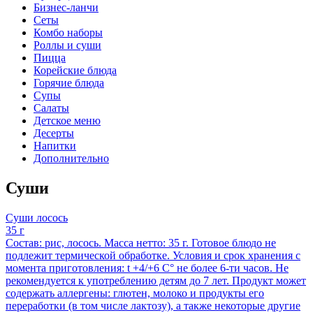
Бизнес-ланчи
Сеты
Комбо наборы
Роллы и суши
Пицца
Корейские блюда
Горячие блюда
Супы
Салаты
Детское меню
Десерты
Напитки
Дополнительно
Суши
Суши лосось
35 г
Состав: рис, лосось. Масса нетто: 35 г. Готовое блюдо не
подлежит термической обработке. Условия и срок хранения с
момента приготовления: t +4/+6 С° не более 6-ти часов. Не
рекомендуется к употреблению детям до 7 лет. Продукт может
содержать аллергены: глютен, молоко и продукты его
переработки (в том числе лактозу), а также некоторые другие