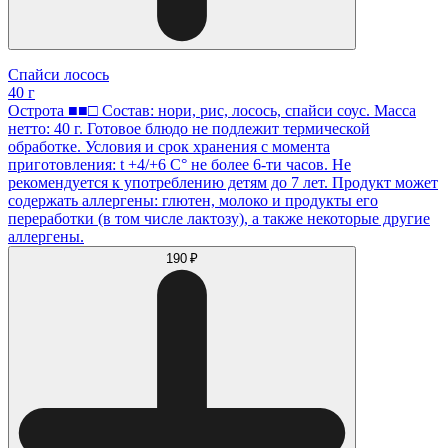
Спайси лосось
40 г
Острота ■■□ Состав: нори, рис, лосось, спайси соус. Масса
нетто: 40 г. Готовое блюдо не подлежит термической
обработке. Условия и срок хранения с момента
приготовления: t +4/+6 С° не более 6-ти часов. Не
рекомендуется к употреблению детям до 7 лет. Продукт может
содержать аллергены: глютен, молоко и продукты его
переработки (в том числе лактозу), а также некоторые другие
аллергены.
190 ₽