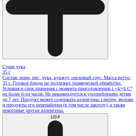
Суши чука
35 г
Состав: нори, рис, чука, кунжут, ореховый соус. Масса нетто:
35 г. Готовое блюдо не подлежит термической обработке.
Условия и срок хранения с момента приготовления: t +4/+6 С°
не более 6-ти часов. Не рекомендуется к употреблению детям
до 7 лет. Продукт может содержать аллергены: глютен, молоко
и продукты его переработки (в том числе лактозу), а также
некоторые другие аллергены.
120 ₽