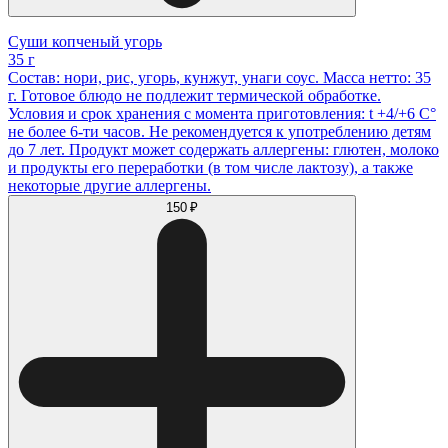
Суши копченый угорь
35 г
Состав: нори, рис, угорь, кунжут, унаги соус. Масса нетто: 35
г. Готовое блюдо не подлежит термической обработке.
Условия и срок хранения с момента приготовления: t +4/+6 С°
не более 6-ти часов. Не рекомендуется к употреблению детям
до 7 лет. Продукт может содержать аллергены: глютен, молоко
и продукты его переработки (в том числе лактозу), а также
некоторые другие аллергены.
150 ₽