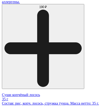
аллергены.
190 ₽
Суши копчёный лосось
35 г
Состав: рис, копч. лосось, стружка тунца. Масса нетто: 35 г.