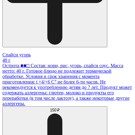
Спайси угорь
40 г
Острота ■■□ Состав: нори, рис, угорь, спайси соус. Масса
нетто: 40 г. Готовое блюдо не подлежит термической
обработке. Условия и срок хранения с момента
приготовления: t +4/+6 С° не более 6-ти часов. Не
рекомендуется к употреблению детям до 7 лет. Продукт может
содержать аллергены: глютен, молоко и продукты его
переработки (в том числе лактозу), а также некоторые другие
аллергены.
150 ₽