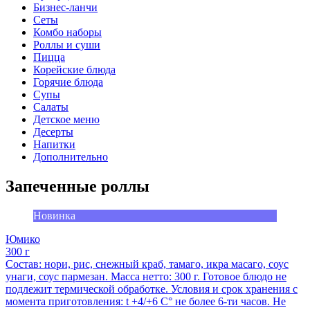
Бизнес-ланчи
Сеты
Комбо наборы
Роллы и суши
Пицца
Корейские блюда
Горячие блюда
Супы
Салаты
Детское меню
Десерты
Напитки
Дополнительно
Запеченные роллы
Новинка
Юмико
300 г
Состав: нори, рис, снежный краб, тамаго, икра масаго, соус
унаги, соус пармезан. Масса нетто: 300 г. Готовое блюдо не
подлежит термической обработке. Условия и срок хранения с
момента приготовления: t +4/+6 С° не более 6-ти часов. Не