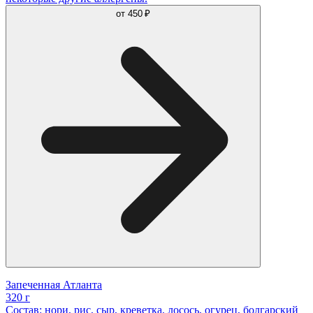
от
450 ₽
Запеченная Атланта
320 г
Состав: нори, рис, сыр, креветка, лосось, огурец, болгарский