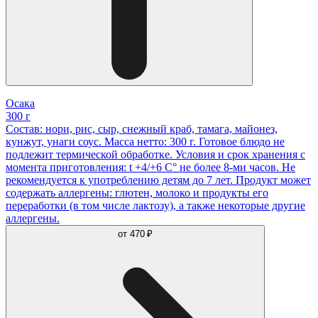
Осака
300 г
Состав: нори, рис, сыр, снежный краб, тамага, майонез,
кунжут, унаги соус. Масса нетто: 300 г. Готовое блюдо не
подлежит термической обработке. Условия и срок хранения с
момента приготовления: t +4/+6 С° не более 8-ми часов. Не
рекомендуется к употреблению детям до 7 лет. Продукт может
содержать аллергены: глютен, молоко и продукты его
переработки (в том числе лактозу), а также некоторые другие
аллергены.
от
470 ₽