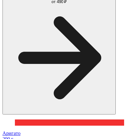
от
490 ₽
Аригато
290 г