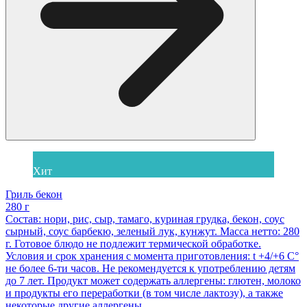
Хит
Гриль бекон
280 г
Состав: нори, рис, сыр, тамаго, куриная грудка, бекон, соус
сырный, соус барбекю, зеленый лук, кунжут. Масса нетто: 280
г. Готовое блюдо не подлежит термической обработке.
Условия и срок хранения с момента приготовления: t +4/+6 С°
не более 6-ти часов. Не рекомендуется к употреблению детям
до 7 лет. Продукт может содержать аллергены: глютен, молоко
и продукты его переработки (в том числе лактозу), а также
некоторые другие аллергены.