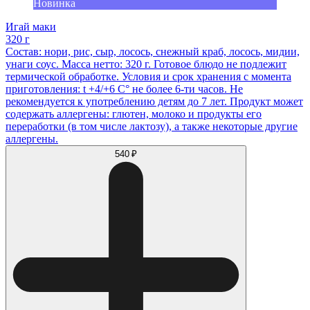
Новинка
Игай маки
320 г
Состав: нори, рис, сыр, лосось, снежный краб, лосось, мидии,
унаги соус. Масса нетто: 320 г. Готовое блюдо не подлежит
термической обработке. Условия и срок хранения с момента
приготовления: t +4/+6 С° не более 6-ти часов. Не
рекомендуется к употреблению детям до 7 лет. Продукт может
содержать аллергены: глютен, молоко и продукты его
переработки (в том числе лактозу), а также некоторые другие
аллергены.
540 ₽