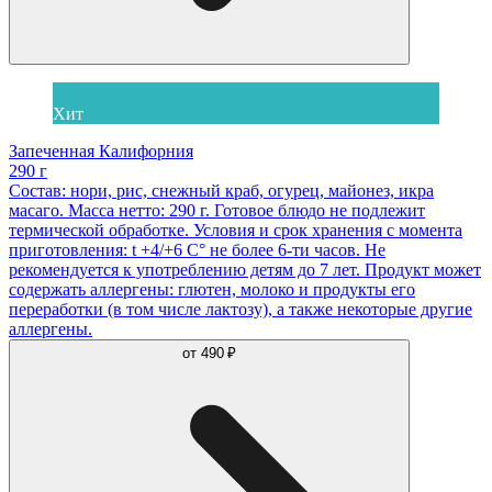
Хит
Запеченная Калифорния
290 г
Состав: нори, рис, снежный краб, огурец, майонез, икра
масаго. Масса нетто: 290 г. Готовое блюдо не подлежит
термической обработке. Условия и срок хранения с момента
приготовления: t +4/+6 С° не более 6-ти часов. Не
рекомендуется к употреблению детям до 7 лет. Продукт может
содержать аллергены: глютен, молоко и продукты его
переработки (в том числе лактозу), а также некоторые другие
аллергены.
от
490 ₽