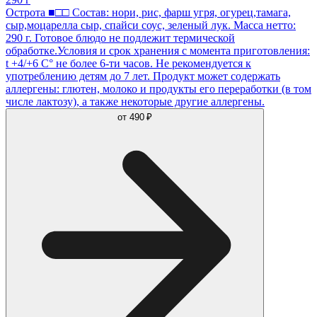
Острота ■□□ Состав: нори, рис, фарш угря, огурец,тамага,
сыр,моцарелла сыр, спайси соус, зеленый лук. Масса нетто:
290 г. Готовое блюдо не подлежит термической
обработке.Условия и срок хранения с момента приготовления:
t +4/+6 С° не более 6-ти часов. Не рекомендуется к
употреблению детям до 7 лет. Продукт может содержать
аллергены: глютен, молоко и продукты его переработки (в том
числе лактозу), а также некоторые другие аллергены.
от
490 ₽