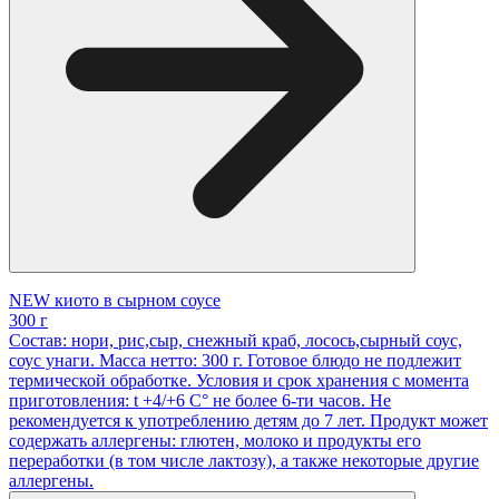
NEW киото в сырном соусе
300 г
Состав: нори, рис,сыр, снежный краб, лосось,сырный соус,
соус унаги. Масса нетто: 300 г. Готовое блюдо не подлежит
термической обработке. Условия и срок хранения с момента
приготовления: t +4/+6 С° не более 6-ти часов. Не
рекомендуется к употреблению детям до 7 лет. Продукт может
содержать аллергены: глютен, молоко и продукты его
переработки (в том числе лактозу), а также некоторые другие
аллергены.