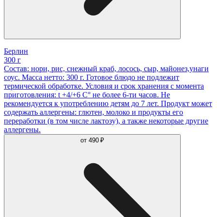
Берлин
300 г
Состав: нори, рис, снежный краб, лосось, сыр, майонез,унаги
соус. Масса нетто: 300 г. Готовое блюдо не подлежит
термической обработке. Условия и срок хранения с момента
приготовления: t +4/+6 С° не более 6-ти часов. Не
рекомендуется к употреблению детям до 7 лет. Продукт может
содержать аллергены: глютен, молоко и продукты его
переработки (в том числе лактозу), а также некоторые другие
аллергены.
от
490 ₽