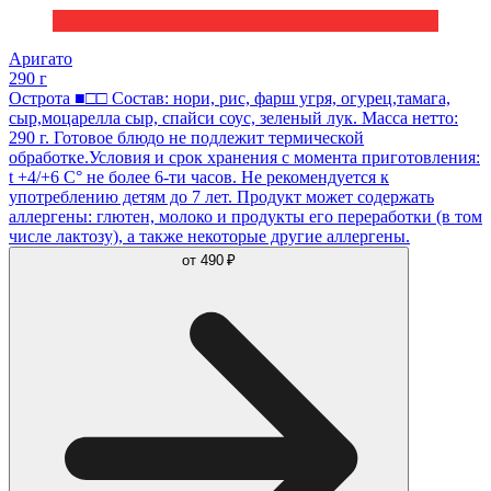
Аригато
290 г
Острота ■□□ Состав: нори, рис, фарш угря, огурец,тамага,
сыр,моцарелла сыр, спайси соус, зеленый лук. Масса нетто:
290 г. Готовое блюдо не подлежит термической
обработке.Условия и срок хранения с момента приготовления:
t +4/+6 С° не более 6-ти часов. Не рекомендуется к
употреблению детям до 7 лет. Продукт может содержать
аллергены: глютен, молоко и продукты его переработки (в том
числе лактозу), а также некоторые другие аллергены.
от
490 ₽