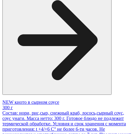
NEW киото в сырном соусе
300 г
Состав: нори, рис,сыр, снежный краб, лосось,сырный соус,
соус унаги. Масса нетто: 300 г. Готовое блюдо не подлежит
термической обработке. Условия и срок хранения с момента
приготовления: t +4/+6 С° не более 6-ти часов. Не