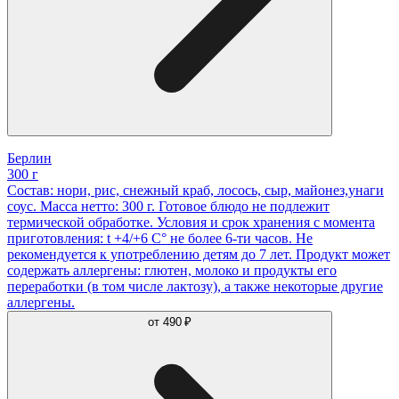
Берлин
300 г
Состав: нори, рис, снежный краб, лосось, сыр, майонез,унаги
соус. Масса нетто: 300 г. Готовое блюдо не подлежит
термической обработке. Условия и срок хранения с момента
приготовления: t +4/+6 С° не более 6-ти часов. Не
рекомендуется к употреблению детям до 7 лет. Продукт может
содержать аллергены: глютен, молоко и продукты его
переработки (в том числе лактозу), а также некоторые другие
аллергены.
от
490 ₽