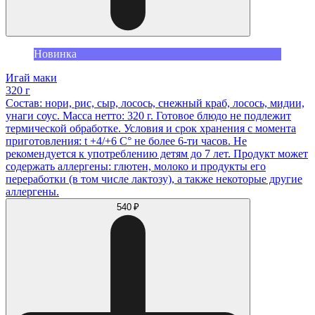
Новинка
Игай маки
320 г
Состав: нори, рис, сыр, лосось, снежный краб, лосось, мидии,
унаги соус. Масса нетто: 320 г. Готовое блюдо не подлежит
термической обработке. Условия и срок хранения с момента
приготовления: t +4/+6 С° не более 6-ти часов. Не
рекомендуется к употреблению детям до 7 лет. Продукт может
содержать аллергены: глютен, молоко и продукты его
переработки (в том числе лактозу), а также некоторые другие
аллергены.
540 ₽