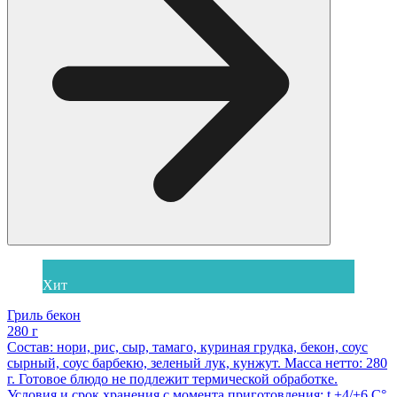
Хит
Гриль бекон
280 г
Состав: нори, рис, сыр, тамаго, куриная грудка, бекон, соус
сырный, соус барбекю, зеленый лук, кунжут. Масса нетто: 280
г. Готовое блюдо не подлежит термической обработке.
Условия и срок хранения с момента приготовления: t +4/+6 С°