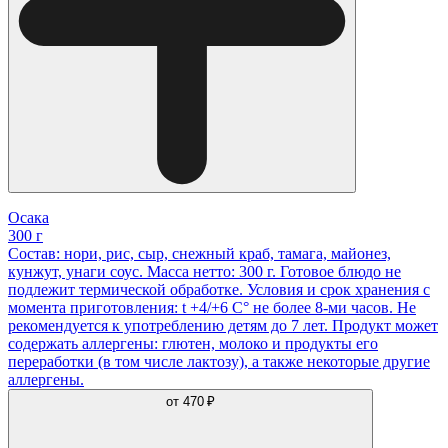
Осака
300 г
Состав: нори, рис, сыр, снежный краб, тамага, майонез,
кунжут, унаги соус. Масса нетто: 300 г. Готовое блюдо не
подлежит термической обработке. Условия и срок хранения с
момента приготовления: t +4/+6 С° не более 8-ми часов. Не
рекомендуется к употреблению детям до 7 лет. Продукт может
содержать аллергены: глютен, молоко и продукты его
переработки (в том числе лактозу), а также некоторые другие
аллергены.
от
470 ₽