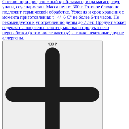
Состав: нори, рис, снежный краб, тамаго, икра масаго, соус
унаги, соус пармезан. Масса нетто: 300 г. Готовое блюдо не
подлежит термической обработке. Условия и срок хранения с
момента приготовления: t +4/+6 С° не более 6-ти часов. Не
рекомендуется к употреблению детям до 7 лет. Продукт может
содержать аллергены: глютен, молоко и продукты его
переработки (в том числе лактозу), а также некоторые другие
аллергены.
430 ₽