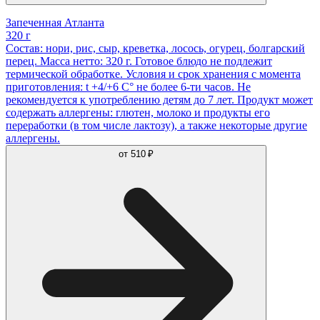
Запеченная Атланта
320 г
Состав: нори, рис, сыр, креветка, лосось, огурец, болгарский
перец. Масса нетто: 320 г. Готовое блюдо не подлежит
термической обработке. Условия и срок хранения с момента
приготовления: t +4/+6 С° не более 6-ти часов. Не
рекомендуется к употреблению детям до 7 лет. Продукт может
содержать аллергены: глютен, молоко и продукты его
переработки (в том числе лактозу), а также некоторые другие
аллергены.
от
510 ₽